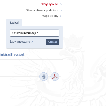
Strona główna podmiotu
Mapa strony
Szukaj
Tutaj wpisz szukaną frazę:
Wyszukiwanie
Zaawansowane
nistracji i obsługi