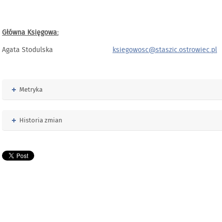
Główna Księgowa:
Agata Stodulska
ksiegowosc@staszic.ostrowiec.pl
Rozwiń
Metryka
Rozwiń
Historia zmian