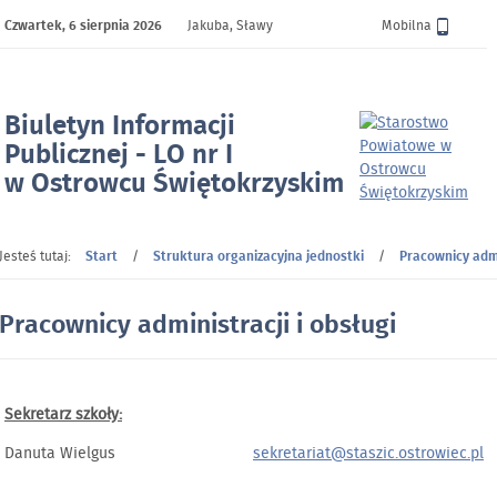
Czwartek,
6 sierpnia 2026
Jakuba, Sławy
Wersja
Mobilna
Biuletyn Informacji
Publicznej - LO nr I
w Ostrowcu Świętokrzyskim
- Pracownicy administracji i obsługi
Jesteś tutaj:
Start
/
Struktura organizacyjna jednostki
/
Pracownicy admi
Pracownicy administracji i obsługi
Sekretarz szkoły:
Danuta Wielgus
sekretariat@staszic.ostrowiec.pl