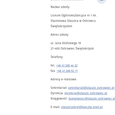
Nazwa szkoły:
Liceum Ogólnokształcące nr I im.
Stanisława Staszica w Ostrowcu
Świętokrzyskim
Adres szkoły:
ul. Jana Kilińskiego 19
27-400 Ostrowiec Świętokrzysk
Telefony:
tel.
+48 41 265 44 32
fax:
+48 41 265 52 11
Adresy e-mailowe:
Sekretariat:
sekretariat@staszic.ostrowiec.pl
Dyrekcja:
dyrekcja@staszic.ostrowiec.pl
Księgowość:
ksiegowosc@staszic.ostrowiec.p
E-mail:
staszicsekret@poczta.onet.pl